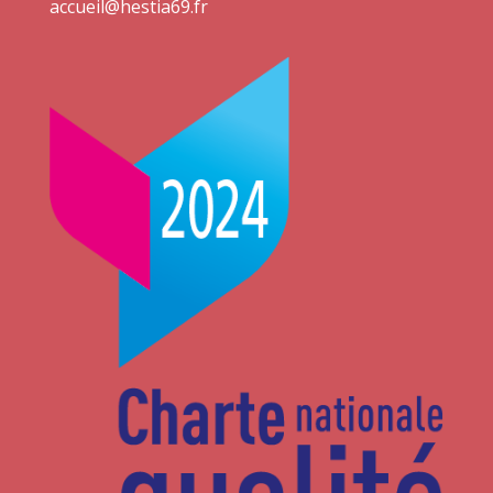
accueil@hestia69.fr