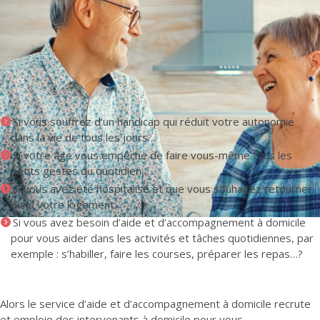
Si vous souffrez d’un handicap qui réduit votre autonomie
dans la vie de tous les jours…
Si votre âge vous empêche de faire vous-même tous les
petits gestes du quotidien…
Si vous avez été hospitalisé et que vous souhaitez retourner
dans votre logement…
Si vous avez besoin d’aide et d’accompagnement à domicile
pour vous aider dans les activités et tâches quotidiennes, par
exemple : s’habiller, faire les courses, préparer les repas…?
Alors le service d’aide et d’accompagnement à domicile recrute
et emploie des intervenants à domicile pour vous.